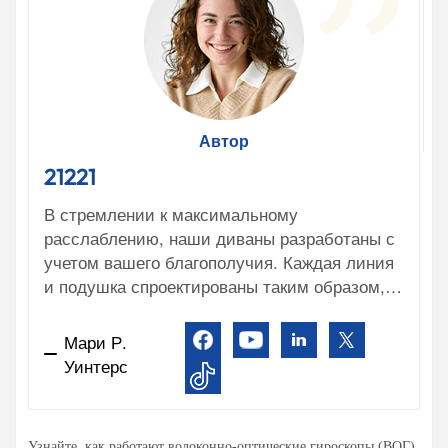
Автор
21221
В стремлении к максимальному
расслаблению, наши диваны разработаны с
учетом вашего благополучия. Каждая линия
и подушка спроектированы таким образом,
чтобы поддерживать и повторять контуры
вашего тела, создавая ощущение комфорта,
Мари Р.
словно он создан специально для вас. Мы
Уинтерс
глубоко изучаем науку о сиденьях, чтобы
гарантировать, что с каждой минутой,
проведенной на наших диванах, вы
Узнайте, как работают волоконно-оптические гироскопы (ВОГ)