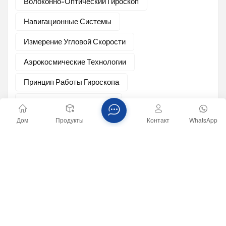
Волоконно-Оптический Гироскоп
Навигационные Системы
Измерение Угловой Скорости
Аэрокосмические Технологии
Принцип Работы Гироскопа
Прецизионные Гироскопы
Дом
Продукты
Контакт
WhatsApp
Последние Записи В Блоге
Высокоточный MEMS-гироскоп MG-502: прецизионная навигация в суровых условиях бурения.
Высокоточный MEMS-инерциальный измерительный блок U6488: основа стабильного управления для дронов и интеллектуальных платформ.
Почему MEMS-гироскоп MG-502 является «скрытым глазом» системы управления ориентацией дрона
Применение волоконно-оптического гироскопа: повышение точности навигации и ориентации.
Новая эра высокоточной навигации: глубокая интеграция технологии RTK и двухантенной системы GNSS/INS I3700.
Понимание принципа работы волоконно-оптического гироскопа: как он работает.
Влияние низкого давления на гибкие кварцевые акселерометры: ключевой аспект в аэрокосмических приложениях.
Технический анализ наклонометра: точное измерение, стабильность и надежность.