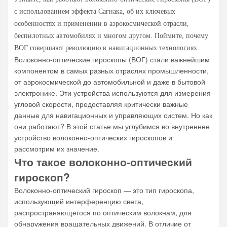
почувствуете, как мир исчезает. Вы можете
с использованием эффекта Сагнака, об их ключевых
собрать диван сразу или добавлять новые
особенностях и применении в аэрокосмической отрасли,
элементы постепенно. Если вы измените
беспилотных автомобилях и многом другом. Поймите, почему
свое пространство, вы всегда сможете
ВОГ совершают революцию в навигационных технологиях.
изменить форму.
Волоконно-оптические гироскопы (ВОГ) стали важнейшим
компонентом в самых разных отраслях промышленности,
от аэрокосмической до автомобильной и даже в бытовой
электронике. Эти устройства используются для измерения
угловой скорости, предоставляя критически важные
данные для навигационных и управляющих систем. Но как
они работают? В этой статье мы углубимся во внутреннее
устройство волоконно-оптических гироскопов и
рассмотрим их значение.
Что такое волоконно-оптический
гироскоп?
Волоконно-оптический гироскоп — это тип гироскопа,
использующий интерференцию света,
распространяющегося по оптическим волокнам, для
обнаружения вращательных движений. В отличие от